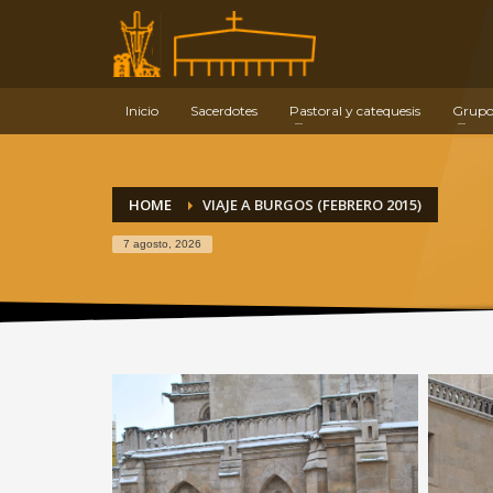
Información de contacto
E-mail:
info@parroquiaermitagana.es
Teléfono de contacto:
Inicio
Sacerdotes
Pastoral y catequesis
Grupo
Ermitagaña: 948 261 939
Sagrada Familia: 948 279 473
HOME
VIAJE A BURGOS (FEBRERO 2015)
7 agosto, 2026