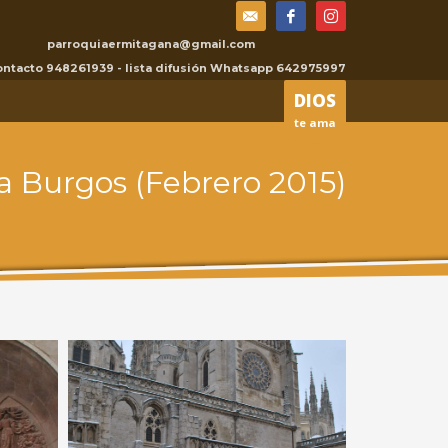
parroquiaermitagana@gmail.com
×
contacto 948261939 - lista difusión Whatsapp 642975997
DIOS
te ama
 a Burgos (Febrero 2015)