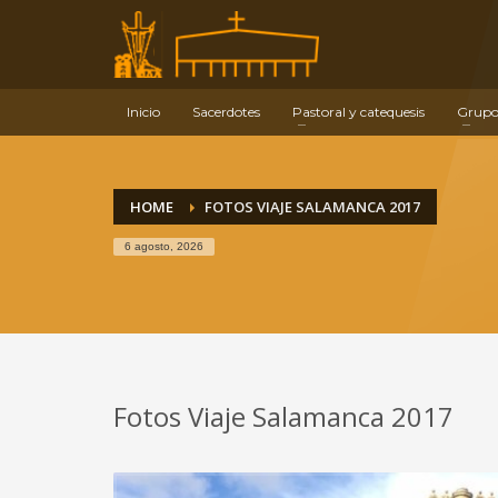
Información de contacto
E-mail:
info@parroquiaermitagana.es
Teléfono de contacto:
Inicio
Sacerdotes
Pastoral y catequesis
Grupo
Ermitagaña: 948 261 939
Sagrada Familia: 948 279 473
HOME
FOTOS VIAJE SALAMANCA 2017
6 agosto, 2026
Fotos Viaje Salamanca 2017