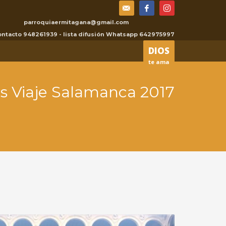
parroquiaermitagana@gmail.com
×
contacto 948261939 - lista difusión Whatsapp 642975997
DIOS
te ama
s Viaje Salamanca 2017