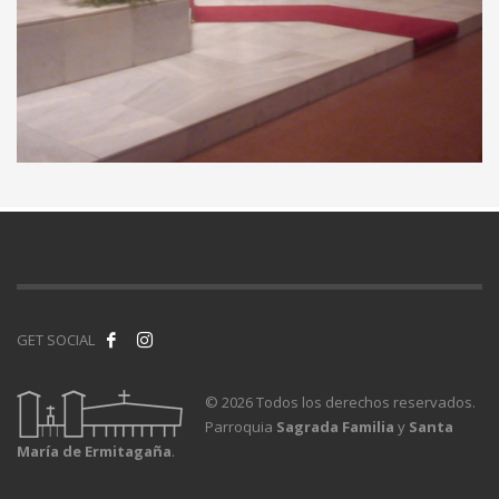
GET SOCIAL
©
2026 Todos los derechos reservados.
Parroquia
Sagrada Familia
y
Santa
María de Ermitagaña
.